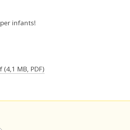
per infants!
df
(4,1 MB, PDF)