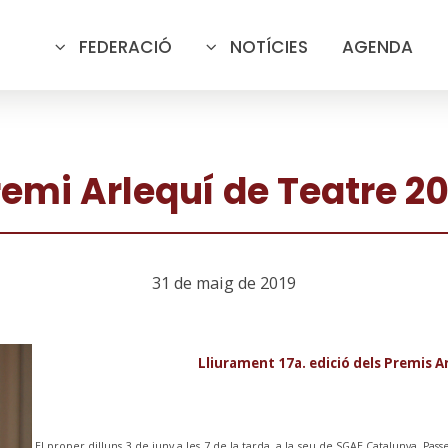
FEDERACIÓ
NOTÍCIES
AGENDA
remi Arlequí de Teatre 20
31 de maig de 2019
Lliurament 17a. edició dels Premis A
El proper dilluns 3 de juny a les 7 de la tarda, a la seu de SGAE Catalunya, Pas