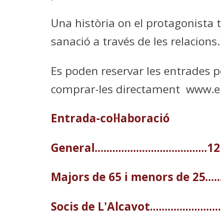
Una història on el protagonista t
sanació a través de les relacions
Es poden reservar les entrades 
comprar-les directament www.e
Entrada-col·laboració
General......................................1
Majors de 65 i menors de 25.....
Socis de L'Alcavot.......................