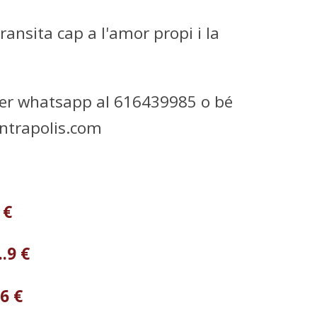
ransita cap a l'amor propi i la
.
per whatsapp al 616439985 o bé
ntrapolis.com
2 €
..9 €
.6 €